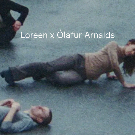
Loreen x Ólafur Arnalds